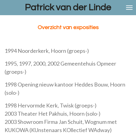
Patrick van der Linde
Ga
direct
naar
de
Overzicht van exposities
hoofdinhoud
1994 Noorderkerk, Hoorn (groeps-)
1995, 1997, 2000, 2002 Gemeentehuis Opmeer
(groeps-)
1998 Opening nieuw kantoor Heddes Bouw, Hoorn
(solo-)
1998 Hervormde Kerk, Twisk (groeps-)
2003 Theater Het Pakhuis, Hoorn (solo-)
2003 Showroom Firma Jan Schuit, Wognum met
KUKOWA (KUnstenaars KOllectief WAdway)