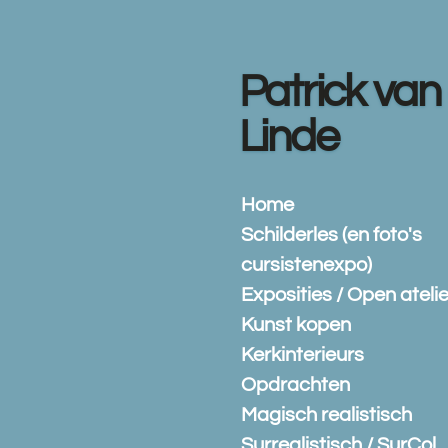
Ga
direct
naar
Patrick van
de
hoofdinhoud
Linde
Home
Schilderles (en foto's
cursistenexpo)
Exposities / Open atelie
Kunst kopen
Kerkinterieurs
Opdrachten
Magisch realistisch
Surrealistisch / SurCol