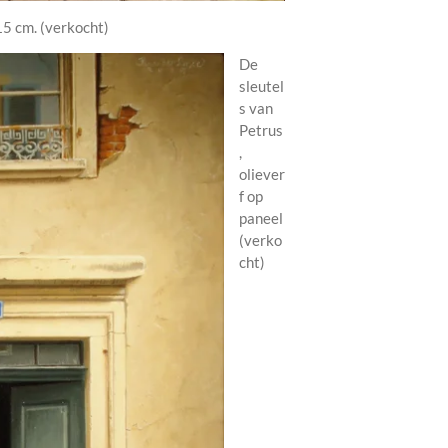
15 cm. (verkocht)
De
sleutel
s van
Petrus
,
oliever
f op
paneel
(verko
cht)