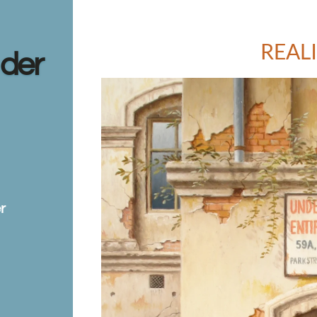
REAL
 der
r