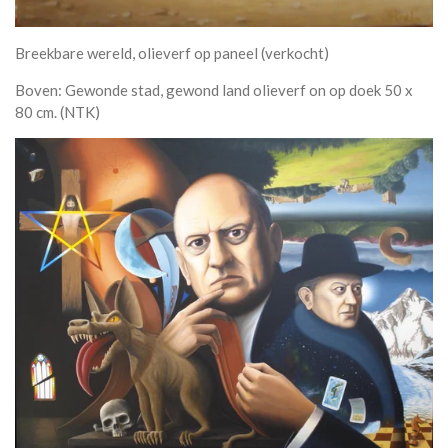
Breekbare wereld, olieverf op paneel (verkocht)
Boven: Gewonde stad, gewond land olieverf on op doek 50 x
80 cm. (NTK)